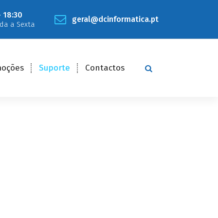
- 18:30
geral@dcinformatica.pt
da a Sexta
moções
Suporte
Contactos